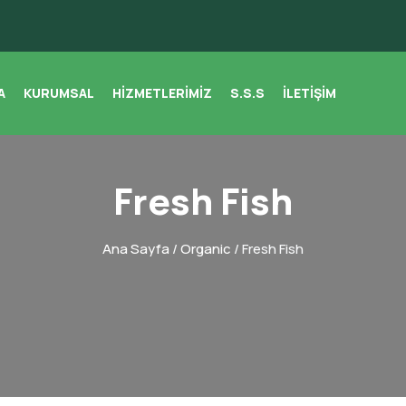
A
KURUMSAL
HIZMETLERIMIZ
S.S.S
İLETIŞIM
Fresh Fish
Ana Sayfa
/
Organic
/ Fresh Fish